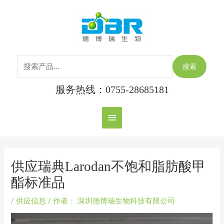
跳
搜
主
至
索：
内
菜
容
单
搜索
服务热线：0755-28685181
Post
navigation
供应瑞典Larodan不饱和脂肪酸甲
酯标准品
/
供应信息
/ 作者：
深圳德博瑞生物科技有限公司