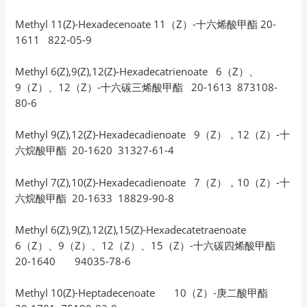
Methyl 11(Z)-Hexadecenoate 11（Z）-十六烯酸甲酯 20-
1611 822-05-9
Methyl 6(Z),9(Z),12(Z)-Hexadecatrienoate 6（Z）、
9（Z）、12（Z）-十六碳三烯酸甲酯 20-1613 873108-
80-6
Methyl 9(Z),12(Z)-Hexadecadienoate 9（Z），12（Z）-十
六烷酸甲酯 20-1620 31327-61-4
Methyl 7(Z),10(Z)-Hexadecadienoate 7（Z），10（Z）-十
六烷酸甲酯 20-1633 18829-90-8
Methyl 6(Z),9(Z),12(Z),15(Z)-Hexadecatetraenoate
6（Z）、9（Z）、12（Z）、15（Z）-十六碳四烯酸甲酯
20-1640 94035-78-6
Methyl 10(Z)-Heptadecenoate 10（Z）-庚二酸甲酯