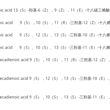
ecatrienoic acid 13（S）-羟基-6（Z），9（Z），11（E）-十八碳三烯酸
octadecenoic acid 9（S），10（S），11（R）-三羟基-12（Z）-十
octadecenoic acid 9（S）、12（S）、13（S）-三羟基-10（E）-十
octadecenoic acid 9（S）、10（S）、13（S）-三羟基-11（E）-十
5(Z)-octadecadienoic acid 9（S），10（S），11（R）-三羟基-1
15(Z)-octadecadienoic acid 9（S），12（S），13（S）-三羟基-
5(Z)-octadecadienoic acid 9（S），10（S），13（S）-三羟基-1