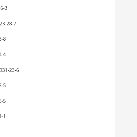
6-3
3-28-7
8-8
4-4
31-23-6
8-5
5-5
1-1