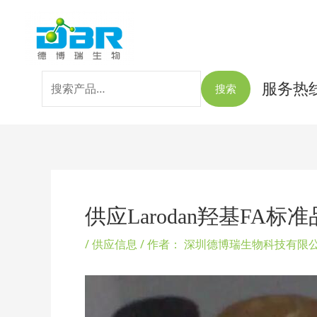
跳
搜
至
索：
内
容
服务热线：
搜索
Post
navigation
供应Larodan羟基FA标准
/
供应信息
/ 作者：
深圳德博瑞生物科技有限