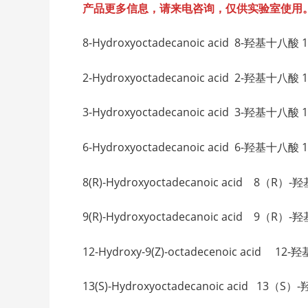
产品更多信息，请来电咨询，仅供实验室使用
8-Hydroxyoctadecanoic acid 8-羟基十八酸 1
2-Hydroxyoctadecanoic acid 2-羟基十八酸 14
3-Hydroxyoctadecanoic acid 3-羟基十八酸 14
6-Hydroxyoctadecanoic acid 6-羟基十八酸 14
8(R)-Hydroxyoctadecanoic acid 8（R）
9(R)-Hydroxyoctadecanoic acid 9（R）
12-Hydroxy-9(Z)-octadecenoic acid 1
13(S)-Hydroxyoctadecanoic acid 13（S