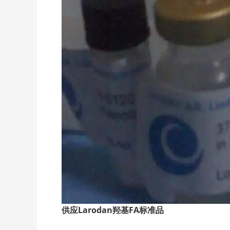
供应Larodan
羟基FA
标准品