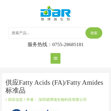
跳
搜
主
至
索：
内
菜
容
单
搜索
服务热线：0755-28685181
Post
navigation
供应Fatty Acids (FA)/Fatty Amides
标准品
/
供应信息
/ 作者：
深圳德博瑞生物科技有限公司