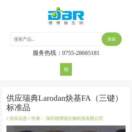
跳
搜
主
至
索：
内
菜
容
单
搜索
服务热线：0755-28685181
Post
navigation
供应瑞典Larodan炔基FA（三键）
标准品
/
供应信息
/ 作者：
深圳德博瑞生物科技有限公司