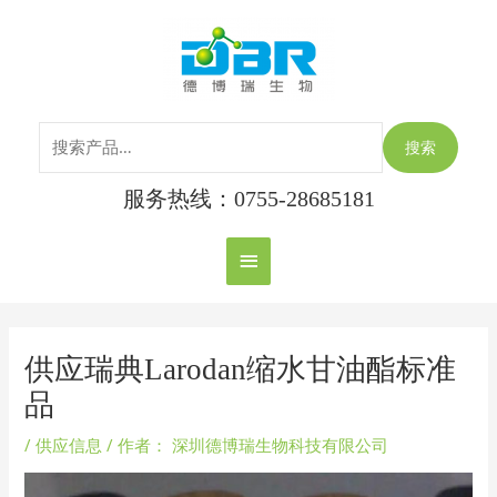
跳
搜
主
至
索：
内
菜
容
单
搜索
服务热线：0755-28685181
Post
navigation
供应瑞典Larodan缩水甘油酯标准
品
/
供应信息
/ 作者：
深圳德博瑞生物科技有限公司