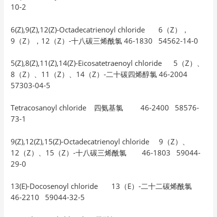
10-2
6(Z),9(Z),12(Z)-Octadecatrienoyl chloride 6（Z），
9（Z），12（Z）-十八碳三烯酰氯 46-1830 54562-14-0
5(Z),8(Z),11(Z),14(Z)-Eicosatetraenoyl chloride 5（Z）、
8（Z）、11（Z）、14（Z）-二十碳四烯醇氯 46-2004
57303-04-5
Tetracosanoyl chloride 四氨基氯 46-2400 58576-
73-1
9(Z),12(Z),15(Z)-Octadecatrienoyl chloride 9（Z）、
12（Z）、15（Z）-十八碳三烯酰氯 46-1803 59044-
29-0
13(E)-Docosenoyl chloride 13（E）-二十二碳烯酰氯
46-2210 59044-32-5