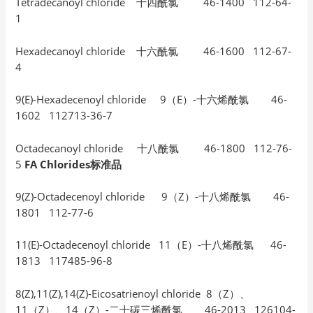
Tetradecanoyl chloride 十四酰氯 46-1400 112-64-
1
Hexadecanoyl chloride 十六酰氯 46-1600 112-67-
4
9(E)-Hexadecenoyl chloride 9（E）-十六烯酰氯 46-
1602 112713-36-7
Octadecanoyl chloride 十八酰氯 46-1800 112-76-
5
FA Chlorides标准品
9(Z)-Octadecenoyl chloride 9（Z）-十八烯酰氯 46-
1801 112-77-6
11(E)-Octadecenoyl chloride 11（E）-十八烯酰氯 46-
1813 117485-96-8
8(Z),11(Z),14(Z)-Eicosatrienoyl chloride 8（Z）、
11（Z）、14（Z）-二十碳三烯酰氯 46-2013 126104-