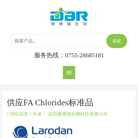
跳
搜
主
至
索：
内
菜
容
单
搜索
服务热线：0755-28685181
Post
navigation
供应FA Chlorides标准品
/
供应信息
/ 作者：
深圳德博瑞生物科技有限公司