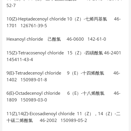
52-7
10(Z)-Heptadecenoyl chloride 10（Z）-七烯丙基氯 46-
1701 126761-39-5
Hexanoyl chloride 己酰氯 46-0600 142-61-0
15(Z)-Tetracosenoyl chloride 15（Z）-四磺酰氯 46-2401
145411-43-4
9(E)-Tetradecenoyl chloride 9（E）-十四烯酰氯 46-
1402 150989-01-8
6(E)-Octadecenoyl chloride 6（E）-十八烯酰氯 46-
1809 150989-03-0
11(Z),14(Z)-Eicosadienoyl chloride 11（Z），14（Z）-二
十碳二烯酰氯 46-2002 150989-05-2