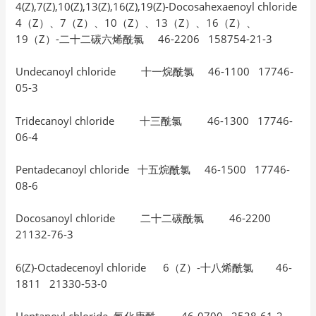
4(Z),7(Z),10(Z),13(Z),16(Z),19(Z)-Docosahexaenoyl chloride
4（Z）、7（Z）、10（Z）、13（Z）、16（Z）、
19（Z）-二十二碳六烯酰氯 46-2206 158754-21-3
Undecanoyl chloride 十一烷酰氯 46-1100 17746-
05-3
Tridecanoyl chloride 十三酰氯 46-1300 17746-
06-4
Pentadecanoyl chloride 十五烷酰氯 46-1500 17746-
08-6
Docosanoyl chloride 二十二碳酰氯 46-2200
21132-76-3
6(Z)-Octadecenoyl chloride 6（Z）-十八烯酰氯 46-
1811 21330-53-0