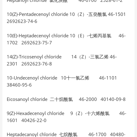
Heptanoyl chloride 氯化庚酰 46-0700 2528-61-2
10(Z)-Pentadecenoyl chloride 10（Z）-五癸酰氯 46-1501
2692623-74-6
10(E)-Heptadecenoyl chloride 10（E）-七烯丙基氯 46-
1702 2692623-75-7
14(Z)-Tricosenoyl chloride 14（Z）-三氯乙烯 46-
2301 2692623-76-8
10-Undecenoyl chloride 10十一氯乙烯 46-1101
38460-95-6
Eicosanoyl chloride 二十烷酰氯 46-2000 40140-09-8
9(Z)-Hexadecenoyl chloride 9（Z）-十六烯酰氯 46-
1601 40426-22-0
Heptadecanoyl chloride 七烷酰氯 46-1700 40480-