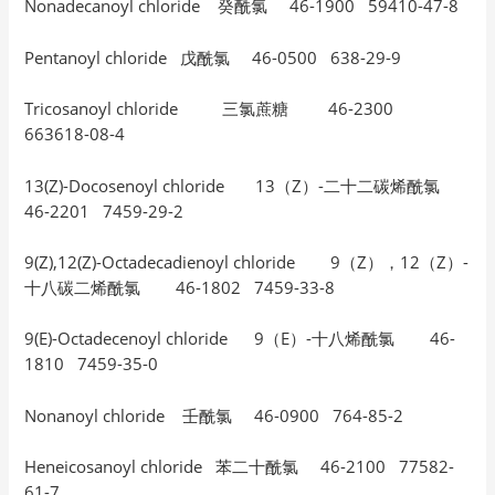
Nonadecanoyl chloride 癸酰氯 46-1900 59410-47-8
Pentanoyl chloride 戊酰氯 46-0500 638-29-9
Tricosanoyl chloride 三氯蔗糖 46-2300
663618-08-4
13(Z)-Docosenoyl chloride 13（Z）-二十二碳烯酰氯
46-2201 7459-29-2
9(Z),12(Z)-Octadecadienoyl chloride 9（Z），12（Z）-
十八碳二烯酰氯 46-1802 7459-33-8
9(E)-Octadecenoyl chloride 9（E）-十八烯酰氯 46-
1810 7459-35-0
Nonanoyl chloride 壬酰氯 46-0900 764-85-2
Heneicosanoyl chloride 苯二十酰氯 46-2100 77582-
61-7