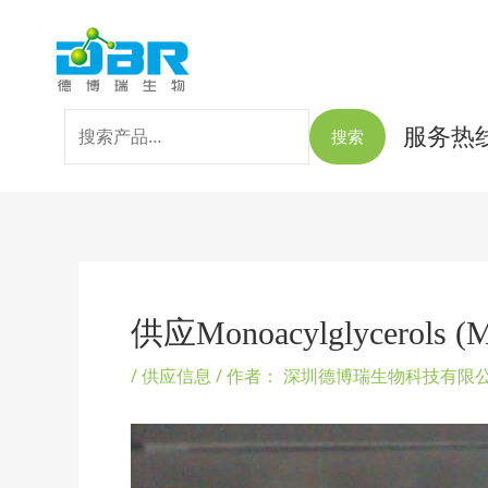
跳
搜
至
索：
内
容
服务热线：
搜索
Post
navigation
供应Monoacylglycerols
/
供应信息
/ 作者：
深圳德博瑞生物科技有限