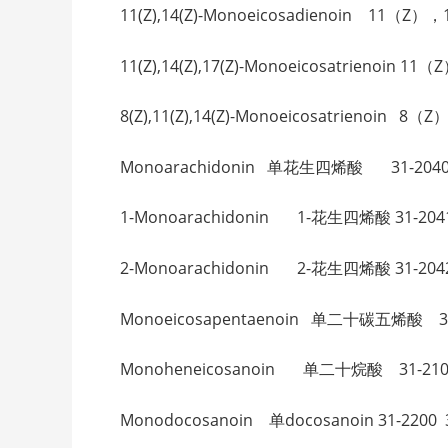
11(Z),14(Z)-Monoeicosadienoin 11（
11(Z),14(Z),17(Z)-Monoeicosatrien
8(Z),11(Z),14(Z)-Monoeicosatrieno
Monoarachidonin 单花生四烯酸 31-2040 6
1-Monoarachidonin 1-花生四烯酸 31-2041 
2-Monoarachidonin 2-花生四烯酸 31-2042 
Monoeicosapentaenoin 单二十碳五烯酸 31-2
Monoheneicosanoin 单二十烷酸 31-2100 
Monodocosanoin 单docosanoin 31-2200 3