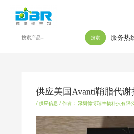
跳
搜
至
索：
内
容
服务热线：
搜索
Post
navigation
供应美国Avanti鞘脂代
/
供应信息
/ 作者：
深圳德博瑞生物科技有限