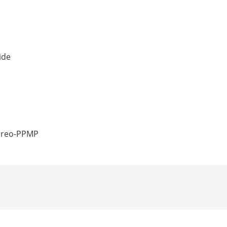
ide
threo-PPMP