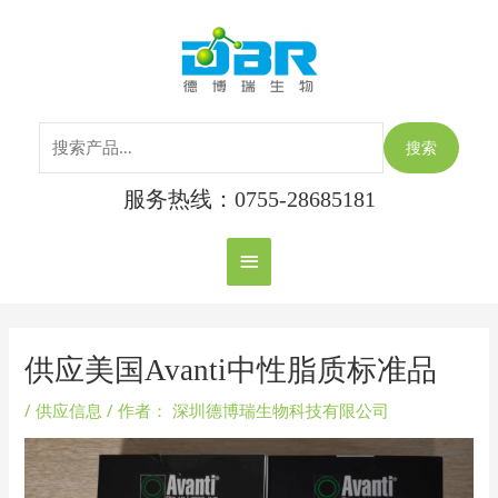
跳
搜
主
至
索：
内
菜
容
单
搜索
服务热线：0755-28685181
Post
navigation
供应美国Avanti中性脂质标准品
/
供应信息
/ 作者：
深圳德博瑞生物科技有限公司