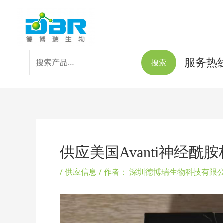
跳
搜
至
索：
内
容
服务热线：
搜索
Post
navigation
供应美国Avanti神经酰
/
供应信息
/ 作者：
深圳德博瑞生物科技有限