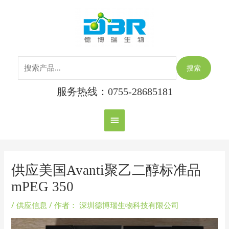
跳
搜
主
至
索：
内
菜
容
单
搜索
服务热线：0755-28685181
Post
navigation
供应美国Avanti聚乙二醇标准品
mPEG 350
/
供应信息
/ 作者：
深圳德博瑞生物科技有限公司