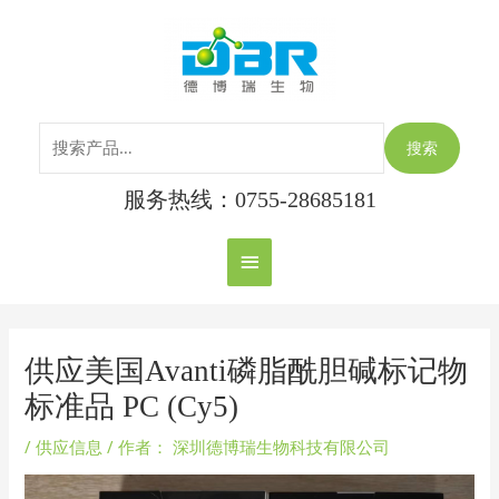
跳
搜
主
至
索：
内
菜
容
单
搜索
服务热线：0755-28685181
Post
navigation
供应美国Avanti磷脂酰胆碱标记物
标准品 PC (Cy5)
/
供应信息
/ 作者：
深圳德博瑞生物科技有限公司