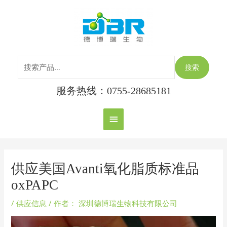
跳
搜
主
至
索：
内
菜
容
单
搜索
服务热线：0755-28685181
Post
navigation
供应美国Avanti氧化脂质标准品
oxPAPC
/
供应信息
/ 作者：
深圳德博瑞生物科技有限公司