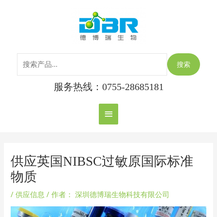
跳
搜
主
至
索：
内
菜
容
单
搜索
服务热线：0755-28685181
Post
navigation
供应英国NIBSC过敏原国际标准
物质
/
供应信息
/ 作者：
深圳德博瑞生物科技有限公司