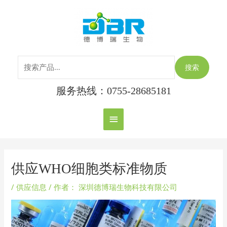
跳
搜
主
至
索：
内
菜
容
单
搜索
服务热线：0755-28685181
Post
navigation
供应WHO细胞类标准物质
/
供应信息
/ 作者：
深圳德博瑞生物科技有限公司