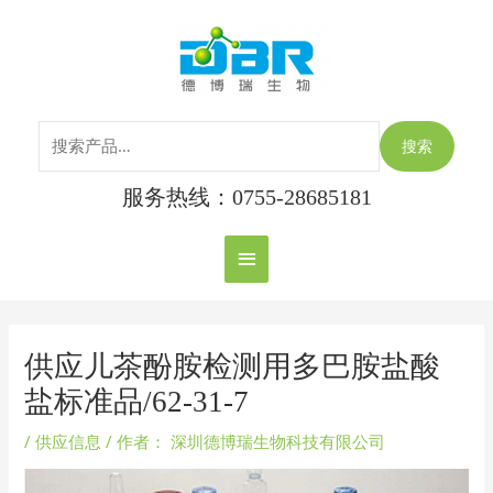
跳
搜
主
至
索：
内
菜
容
单
搜索
服务热线：0755-28685181
Post
navigation
供应儿茶酚胺检测用多巴胺盐酸
盐标准品/62-31-7
/
供应信息
/ 作者：
深圳德博瑞生物科技有限公司