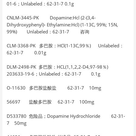
01-6；Unlabeled：62-31-7 0.1g
CNLM-3445-PK Dopamine:Hcl (2-(3,4-
Dihydroxyphenyl)- Ethylamine:Hcl) (1-13C, 99%; 15N,
99%) Unlabeled：62-31-7 咨询
CLM-3368-PK 多巴胺：HCl(1-13C,99％) Unlabeled：
62-31-7 0.01g
DLM-2498-PK 多巴胺：HCL(1,1,2,2-D4,97-98％)
203633-19-6；Unlabeled：62-31-7 0.1g
O-11630 多巴胺盐酸盐 62-31-7 10mg
56697 盐酸多巴胺 62-31-7 100mg
D533780 危险品；Dopamine Hydrochloride 62-31-
7 50mg