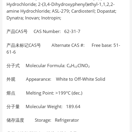
Hydrochloride; 2-(3,4-Dihydroxyphenyl)ethyl-1,1,2,2-
amine Hydrochloride; ASL-279; Cardiosteril; Dopastat;
Dynatra; Inovan; Inotropin;
产品CAS号 CAS Number: 62-31-7
产品未标记CAS号 Alternate CAS #: Free base: 51-
61-6
分子式 Molecular Formula: C₈H₁₂ClNO₂
外观 Appearance: White to Off-White Solid
熔点 Melting Point: >199°C (dec.)
分子量 Molecular Weight: 189.64
储存温度 Storage: Refrigerator