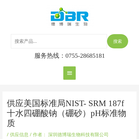
跳
搜
主
至
索：
内
菜
容
单
搜索
服务热线：0755-28685181
Post
navigation
供应美国标准局NIST- SRM 187f
十水四硼酸钠（硼砂）pH标准物
质
/
供应信息
/ 作者：
深圳德博瑞生物科技有限公司