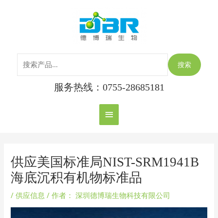
跳
搜
主
至
索：
内
菜
容
单
搜索
服务热线：0755-28685181
Post
navigation
供应美国标准局NIST-SRM1941B
海底沉积有机物标准品
/
供应信息
/ 作者：
深圳德博瑞生物科技有限公司