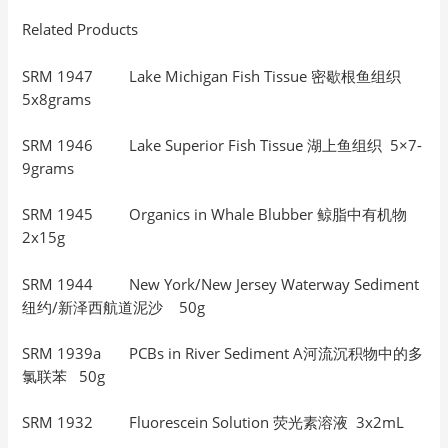
Related Products
SRM 1947 Lake Michigan Fish Tissue 密歇根鱼组织
5x8grams
SRM 1946 Lake Superior Fish Tissue 湖上鱼组织 5×7-
9grams
SRM 1945 Organics in Whale Blubber 鲸脂中有机物
2x15g
SRM 1944 New York/New Jersey Waterway Sediment
纽约/新泽西航道泥沙 50g
SRM 1939a PCBs in River Sediment A河流沉积物中的多
氯联苯 50g
SRM 1932 Fluorescein Solution 荧光素溶液 3x2mL