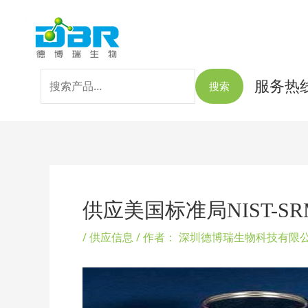
跳
搜
至
索：
内
容
服务热线：
搜索
Post
navigation
供应美国标准局NIST-SR
/
供应信息
/ 作者：
深圳德博瑞生物科技有限