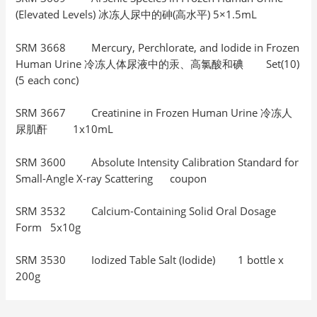
(Elevated Levels) 冰冻人尿中的砷(高水平) 5×1.5mL
SRM 3668 Mercury, Perchlorate, and Iodide in Frozen
Human Urine 冷冻人体尿液中的汞、高氯酸和碘 Set(10)
(5 each conc)
SRM 3667 Creatinine in Frozen Human Urine 冷冻人
尿肌酐 1x10mL
SRM 3600 Absolute Intensity Calibration Standard for
Small-Angle X-ray Scattering coupon
SRM 3532 Calcium-Containing Solid Oral Dosage
Form 5x10g
SRM 3530 Iodized Table Salt (Iodide) 1 bottle x
200g