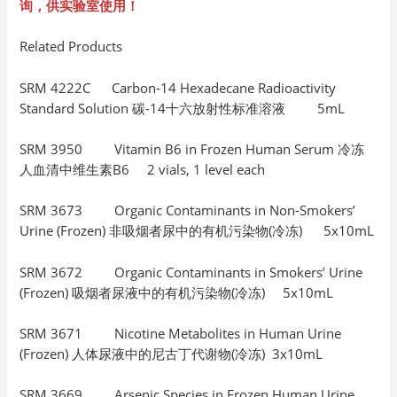
询，供实验室使用！
Related Products
SRM 4222C Carbon-14 Hexadecane Radioactivity
Standard Solution 碳-14十六放射性标准溶液 5mL
SRM 3950 Vitamin B6 in Frozen Human Serum 冷冻
人血清中维生素B6 2 vials, 1 level each
SRM 3673 Organic Contaminants in Non-Smokers’
Urine (Frozen) 非吸烟者尿中的有机污染物(冷冻) 5x10mL
SRM 3672 Organic Contaminants in Smokers’ Urine
(Frozen) 吸烟者尿液中的有机污染物(冷冻) 5x10mL
SRM 3671 Nicotine Metabolites in Human Urine
(Frozen) 人体尿液中的尼古丁代谢物(冷冻) 3x10mL
SRM 3669 Arsenic Species in Frozen Human Urine