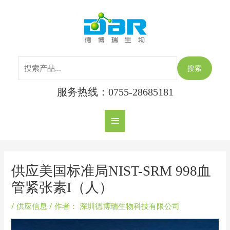
跳
搜
主
至
索：
内
菜
容
单
搜索
服务热线：0755-28685181
Post
navigation
供应美国标准局NIST-SRM 998血
管紧张素I（人）
/
供应信息
/ 作者：
深圳德博瑞生物科技有限公司