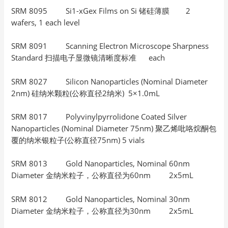
SRM 8095 Si1-xGex Films on Si 锗硅薄膜 2
wafers, 1 each level
SRM 8091 Scanning Electron Microscope Sharpness
Standard 扫描电子显微镜清晰度标准 each
SRM 8027 Silicon Nanoparticles (Nominal Diameter
2nm) 硅纳米颗粒(公称直径2纳米) 5×1.0mL
SRM 8017 Polyvinylpyrrolidone Coated Silver
Nanoparticles (Nominal Diameter 75nm) 聚乙烯吡咯烷酮包
覆的纳米银粒子(公称直径75nm) 5 vials
SRM 8013 Gold Nanoparticles, Nominal 60nm
Diameter 金纳米粒子，公称直径为60nm 2x5mL
SRM 8012 Gold Nanoparticles, Nominal 30nm
Diameter 金纳米粒子，公称直径为30nm 2x5mL