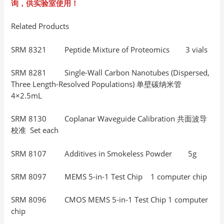
询，供实验室使用！
Related Products
SRM 8321 Peptide Mixture of Proteomics 3 vials
SRM 8281 Single-Wall Carbon Nanotubes (Dispersed,
Three Length-Resolved Populations) 单壁碳纳米管
4×2.5mL
SRM 8130 Coplanar Waveguide Calibration 共面波导
校准 Set each
SRM 8107 Additives in Smokeless Powder 5g
SRM 8097 MEMS 5-in-1 Test Chip 1 computer chip
SRM 8096 CMOS MEMS 5-in-1 Test Chip 1 computer
chip