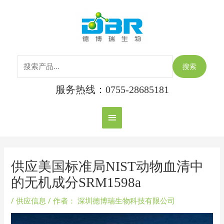
跳
搜
主
至
索：
内
菜
容
单
搜索
服务热线：0755-28685181
Post
navigation
供应美国标准局NIST动物血清中
的无机成分SRM1598a
/
供应信息
/ 作者：
深圳德博瑞生物科技有限公司