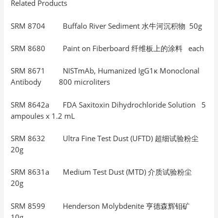
Related Products
SRM 8704 Buffalo River Sediment 水牛河沉积物 50g
SRM 8680 Paint on Fiberboard 纤维板上的涂料 each
SRM 8671 NISTmAb, Humanized IgG1κ Monoclonal
Antibody 800 microliters
SRM 8642a FDA Saxitoxin Dihydrochloride Solution 5
ampoules x 1.2 mL
SRM 8632 Ultra Fine Test Dust (UFTD) 超细试验粉尘
20g
SRM 8631a Medium Test Dust (MTD) 介质试验粉尘
20g
SRM 8599 Henderson Molybdenite 亨德森辉钼矿
10g