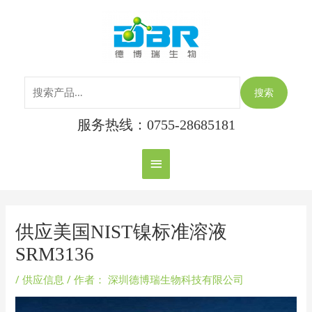
跳
搜
主
至
索：
内
菜
容
单
搜索
服务热线：0755-28685181
Post
navigation
供应美国NIST镍标准溶液
SRM3136
/
供应信息
/ 作者：
深圳德博瑞生物科技有限公司