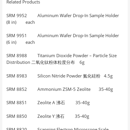
Related Products
SRM 9952 Aluminum Wafer Drop-In Sample Holder
(8 in) each
SRM 9951 Aluminum Wafer Drop-In Sample Holder
(6 in) each
SRM 8988 Titanium Dioxide Powder – Particle Size
Distribution 二氧化钛粉体粒度分布 6g
SRM 8983 Silicon Nitride Powder 氮化硅粉 4.5g
SRM 8852 Ammonium ZSM-5 Zeolite 35-40g
SRM 8851 Zeolite A 沸石 35-40g
SRM 8850 Zeolite Y 沸石 35-40g
SRM 8820 Scanning Electron Microscope Scale