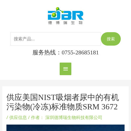
跳
搜
主
至
索：
内
菜
容
单
搜索
服务热线：0755-28685181
Post
navigation
供应美国NIST吸烟者尿中的有机
污染物(冷冻)标准物质SRM 3672
/
供应信息
/ 作者：
深圳德博瑞生物科技有限公司