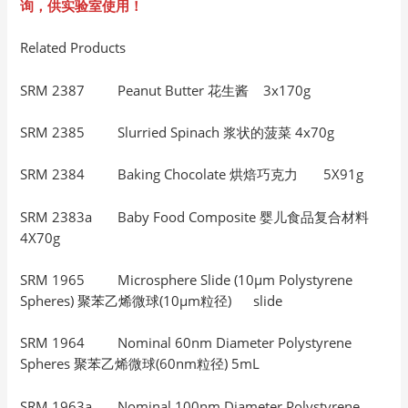
询，供实验室使用！
Related Products
SRM 2387 Peanut Butter 花生酱 3x170g
SRM 2385 Slurried Spinach 浆状的菠菜 4x70g
SRM 2384 Baking Chocolate 烘焙巧克力 5X91g
SRM 2383a Baby Food Composite 婴儿食品复合材料
4X70g
SRM 1965 Microsphere Slide (10µm Polystyrene
Spheres) 聚苯乙烯微球(10μm粒径) slide
SRM 1964 Nominal 60nm Diameter Polystyrene
Spheres 聚苯乙烯微球(60nm粒径) 5mL
SRM 1963a Nominal 100nm Diameter Polystyrene