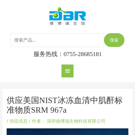
跳
搜
主
至
索：
内
菜
容
单
搜索
服务热线：0755-28685181
Post
navigation
供应美国NIST冰冻血清中肌酐标
准物质SRM 967a
/
供应信息
/ 作者：
深圳德博瑞生物科技有限公司