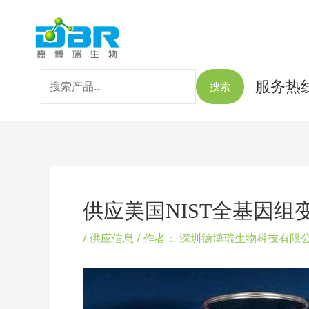
跳
搜
至
索：
内
容
服务热线：
搜索
Post
navigation
供应美国NIST全基因组变异
/
供应信息
/ 作者：
深圳德博瑞生物科技有限