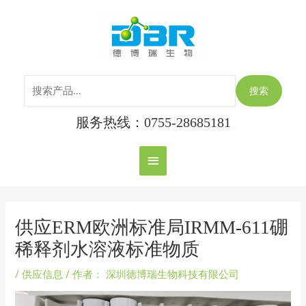
跳
搜
主
至
索：
内
菜
容
单
搜索
服务热线：0755-28685181
Post
navigation
供应ERM欧洲标准局IRMM-611硼
稀释剂水溶液标准物质
/
供应信息
/ 作者：
深圳德博瑞生物科技有限公司