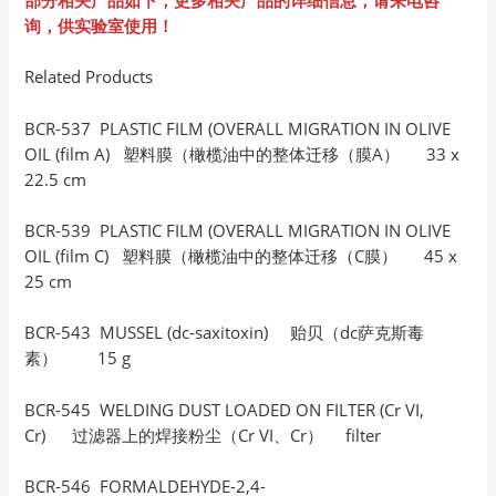
询，供实验室使用！
Related Products
BCR-537 PLASTIC FILM (OVERALL MIGRATION IN OLIVE
OIL (film A) 塑料膜（橄榄油中的整体迁移（膜A） 33 x
22.5 cm
BCR-539 PLASTIC FILM (OVERALL MIGRATION IN OLIVE
OIL (film C) 塑料膜（橄榄油中的整体迁移（C膜） 45 x
25 cm
BCR-543 MUSSEL (dc-saxitoxin) 贻贝（dc萨克斯毒
素） 15 g
BCR-545 WELDING DUST LOADED ON FILTER (Cr VI,
Cr) 过滤器上的焊接粉尘（Cr VI、Cr） filter
BCR-546 FORMALDEHYDE-2,4-