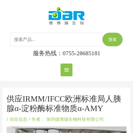
跳
搜
主
至
索：
内
菜
容
单
搜索
服务热线：0755-28685181
Post
navigation
供应IRMM/IFCC欧洲标准局人胰
腺α-淀粉酶标准物质α-AMY
/
供应信息
/ 作者：
深圳德博瑞生物科技有限公司