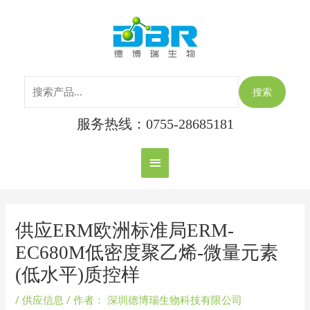
跳
搜
主
至
索：
内
菜
容
单
搜索
服务热线：0755-28685181
Post
navigation
供应ERM欧洲标准局ERM-
EC680M低密度聚乙烯-微量元素
(低水平)质控样
/
供应信息
/ 作者：
深圳德博瑞生物科技有限公司