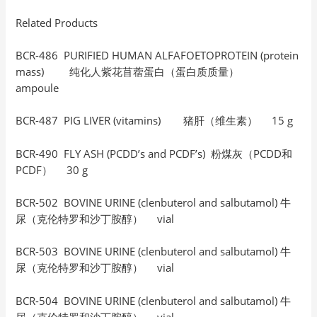
Related Products
BCR-486 PURIFIED HUMAN ALFAFOETOPROTEIN (protein
mass) 纯化人紫花苜蓿蛋白（蛋白质质量）
ampoule
BCR-487 PIG LIVER (vitamins) 猪肝（维生素） 15 g
BCR-490 FLY ASH (PCDD’s and PCDF’s) 粉煤灰（PCDD和
PCDF） 30 g
BCR-502 BOVINE URINE (clenbuterol and salbutamol) 牛
尿（克伦特罗和沙丁胺醇） vial
BCR-503 BOVINE URINE (clenbuterol and salbutamol) 牛
尿（克伦特罗和沙丁胺醇） vial
BCR-504 BOVINE URINE (clenbuterol and salbutamol) 牛
尿（克伦特罗和沙丁胺醇） vial