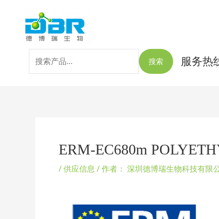
跳
搜
至
索：
内
容
服务热线：
搜索
Post
navigation
ERM-EC680m POLYETHYLE
/
供应信息
/ 作者：
深圳德博瑞生物科技有限