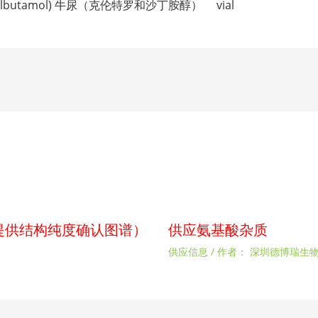
 and salbutamol) 牛尿（克伦特罗和沙丁胺醇） vial
p（提供结构纯度确认图谱）
供应氨基酸杂质
供应信息
/ 作者：
深圳德博瑞生