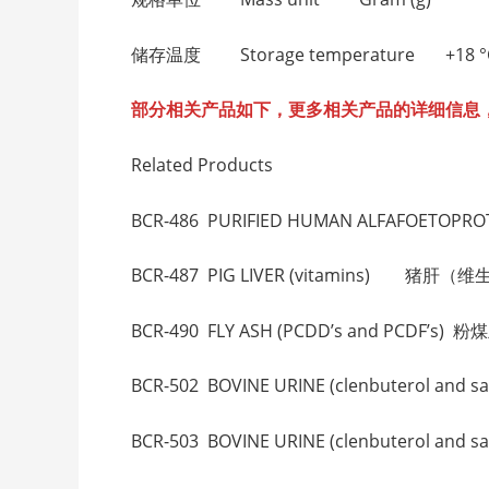
储存温度 Storage temperature +18 
部分相关产品如下，更多相关产品的详细信息
Related Products
BCR-486 PURIFIED HUMAN ALFAFO
BCR-487 PIG LIVER (vitamins) 猪肝（
BCR-490 FLY ASH (PCDD’s and PCDF’s
BCR-502 BOVINE URINE (clenbuterol
BCR-503 BOVINE URINE (clenbuterol