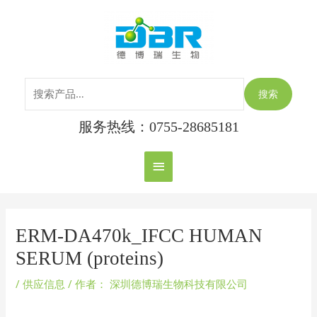
跳
搜
主
至
索：
内
菜
容
单
搜索
服务热线：0755-28685181
Post
navigation
ERM-DA470k_IFCC HUMAN
SERUM (proteins)
/
供应信息
/ 作者：
深圳德博瑞生物科技有限公司