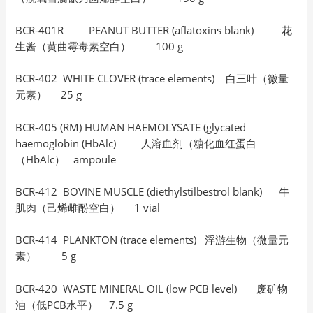
BCR-401R PEANUT BUTTER (aflatoxins blank) 花
生酱（黄曲霉毒素空白） 100 g
BCR-402 WHITE CLOVER (trace elements) 白三叶（微量
元素） 25 g
BCR-405 (RM) HUMAN HAEMOLYSATE (glycated
haemoglobin (HbAlc) 人溶血剂（糖化血红蛋白
（HbAlc） ampoule
BCR-412 BOVINE MUSCLE (diethylstilbestrol blank) 牛
肌肉（己烯雌酚空白） 1 vial
BCR-414 PLANKTON (trace elements) 浮游生物（微量元
素） 5 g
BCR-420 WASTE MINERAL OIL (low PCB level) 废矿物
油（低PCB水平） 7.5 g