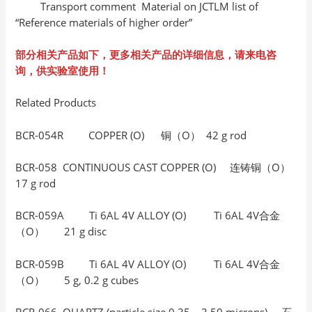
Transport comment Material on JCTLM list of
“Reference materials of higher order”
部分相关产品如下，更多相关产品的详细信息，请来电咨
询，供实验室使用！
Related Products
BCR-054R COPPER (O) 铜（O） 42 g rod
BCR-058 CONTINUOUS CAST COPPER (O) 连铸铜（O）
17 g rod
BCR-059A Ti 6AL 4V ALLOY (O) Ti 6AL 4V合金
（O） 21 g disc
BCR-059B Ti 6AL 4V ALLOY (O) Ti 6AL 4V合金
（O） 5 g, 0.2 g cubes