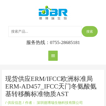
跳
搜
主
至
索：
内
菜
容
单
搜索
服务热线：0755-28685181
Post
navigation
现货供应ERM/IFCC欧洲标准局
ERM-AD457_IFCC天门冬氨酸氨
基转移酶标准物质AST
/
供应信息
/ 作者：
深圳德博瑞生物科技有限公司