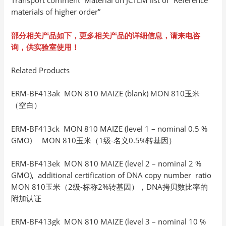
Transport comment Material on JCTLM list of “Reference
materials of higher order”
部分相关产品如下，更多相关产品的详细信息，请来电咨
询，供实验室使用！
Related Products
ERM-BF413ak MON 810 MAIZE (blank) MON 810玉米
（空白）
ERM-BF413ck MON 810 MAIZE (level 1 – nominal 0.5 %
GMO) MON 810玉米（1级-名义0.5%转基因）
ERM-BF413ek MON 810 MAIZE (level 2 – nominal 2 %
GMO), additional certification of DNA copy number ratio
MON 810玉米（2级-标称2%转基因），DNA拷贝数比率的
附加认证
ERM-BF413gk MON 810 MAIZE (level 3 – nominal 10 %