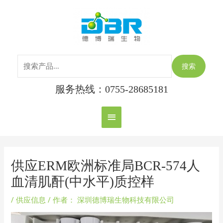
跳
搜
主
至
索：
内
菜
容
单
搜索
服务热线：0755-28685181
Post
navigation
供应ERM欧洲标准局BCR-574人
血清肌酐(中水平)质控样
/
供应信息
/ 作者：
深圳德博瑞生物科技有限公司