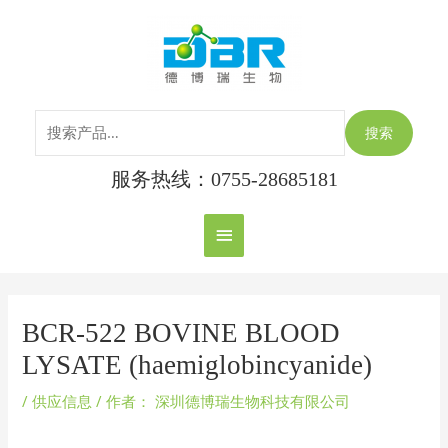
跳
搜
主
至
索：
内
菜
容
单
搜索
服务热线：0755-28685181
Post
navigation
BCR-522 BOVINE BLOOD
LYSATE (haemiglobincyanide)
/
供应信息
/ 作者：
深圳德博瑞生物科技有限公司