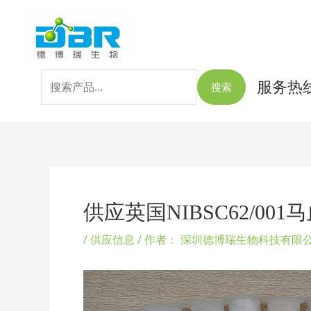
跳
搜
至
索：
内
容
服务热线：
搜索
Post
navigation
供应英国NIBSC62/0
/
供应信息
/ 作者：
深圳德博瑞生物科技有限