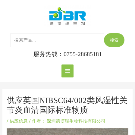
跳
搜
主
至
索：
内
菜
容
单
搜索
服务热线：0755-28685181
Post
navigation
供应英国NIBSC64/002类风湿性关
节炎血清国际标准物质
/
供应信息
/ 作者：
深圳德博瑞生物科技有限公司