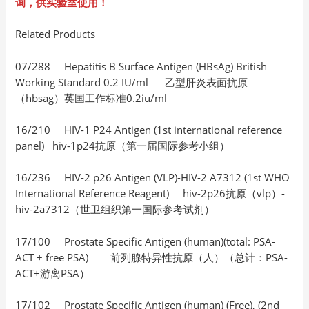
询，供实验室使用！
Related Products
07/288 Hepatitis B Surface Antigen (HBsAg) British
Working Standard 0.2 IU/ml 乙型肝炎表面抗原
（hbsag）英国工作标准0.2iu/ml
16/210 HIV-1 P24 Antigen (1st international reference
panel) hiv-1p24抗原（第一届国际参考小组）
16/236 HIV-2 p26 Antigen (VLP)-HIV-2 A7312 (1st WHO
International Reference Reagent) hiv-2p26抗原（vlp）-
hiv-2a7312（世卫组织第一国际参考试剂）
17/100 Prostate Specific Antigen (human)(total: PSA-
ACT + free PSA) 前列腺特异性抗原（人）（总计：PSA-
ACT+游离PSA）
17/102 Prostate Specific Antigen (human) (Free), (2nd