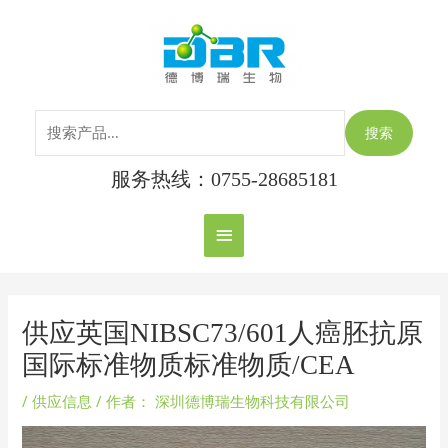
跳
搜
主
至
索：
内
菜
容
单
搜索
服务热线：0755-28685181
Post
navigation
供应英国NIBSC73/601人癌胚抗原
国际标准物质标准物质/CEA
/
供应信息
/ 作者：
深圳德博瑞生物科技有限公司