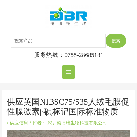
跳
搜
主
至
索：
内
菜
容
单
搜索
服务热线：0755-28685181
Post
navigation
供应英国NIBSC75/535人绒毛膜促
性腺激素β碘标记国际标准物质
/
供应信息
/ 作者：
深圳德博瑞生物科技有限公司