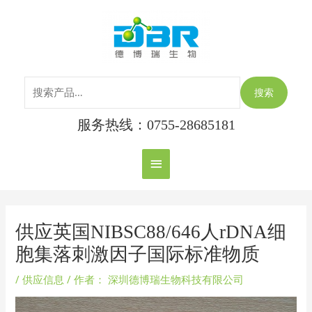
跳
搜
主
至
索：
内
菜
容
单
搜索
服务热线：0755-28685181
Post
navigation
供应英国NIBSC88/646人rDNA细
胞集落刺激因子国际标准物质
/
供应信息
/ 作者：
深圳德博瑞生物科技有限公司