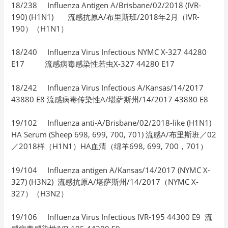
18/238 Influenza Antigen A/Brisbane/02/2018 (IVR-
190) (H1N1) 流感抗原A/布里斯班/2018年2月（IVR-
190）（H1N1）
18/240 Influenza Virus Infectious NYMC X-327 44280
E17 流感病毒感染性若虫X-327 44280 E17
18/242 Influenza Virus Infectious A/Kansas/14/2017
43880 E8 流感病毒传染性A/堪萨斯州/14/2017 43880 E8
19/102 Influenza anti-A/Brisbane/02/2018-like (H1N1)
HA Serum (Sheep 698, 699, 700, 701) 流感A/布里斯班／02
／2018样（H1N1）HA血清（绵羊698, 699, 700，701）
19/104 Influenza antigen A/Kansas/14/2017 (NYMC X-
327) (H3N2) 流感抗原A/堪萨斯州/14/2017（NYMC X-
327）（H3N2）
19/106 Influenza Virus Infectious IVR-195 44300 E9 流