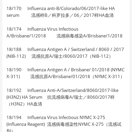
18/170 Influenza anti-B/Colorado/06/2017-like HA
serum 流感样B／科罗拉多／06／2017样HA血清
18/174 Influenza Virus Infectious
A/Brisbane/1/2018 流感病毒感染A/Brisbane/1/2018
18/188 Influenza Antigen A / Switzerland / 8060 / 2017
(NIB-112) 流感抗原A/瑞士/8060/2017（NIB-112）
18/190 Influenza Antigen A / Brisbane/ 01/2018 (NYMC
X-311) 流感抗原A/Brisbane/01/2018（NYMC X-311）
18/192 Influenza Anti-A/Switzerland/8060/2017-like
(H3N2) HA Serum 抗流感病毒A/瑞士／8060/2017样
（H3N2）HA血清
18/194 Influenza Virus Infectious NYMC X-275
(Influenza Reagent) 流感病毒感染性NYMC X-275（流感试
剂）