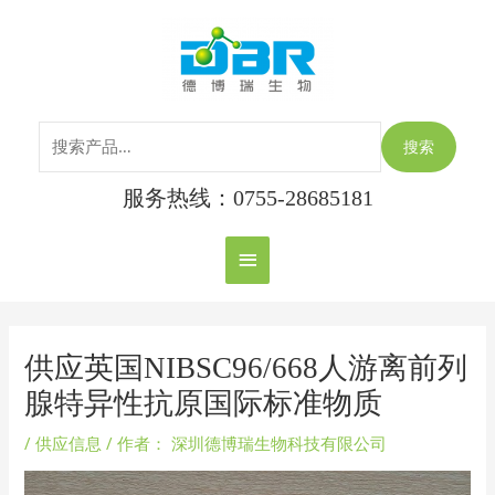
跳
搜
主
至
索：
内
菜
容
单
搜索
服务热线：0755-28685181
Post
navigation
供应英国NIBSC96/668人游离前列
腺特异性抗原国际标准物质
/
供应信息
/ 作者：
深圳德博瑞生物科技有限公司