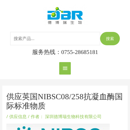
跳
搜
主
至
索：
内
菜
容
单
搜索
服务热线：0755-28685181
Post
navigation
供应英国NIBSC08/258抗凝血酶国
际标准物质
/
供应信息
/ 作者：
深圳德博瑞生物科技有限公司