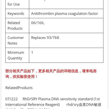
for Use
Keywords
Antithrombin plasma coagulation factor
Related
06/166,
Products
Customer
Replaces 93/768
Notes
Minimum
1
Quantity
部分相关产品如下，更多相关产品的详细信息，请来电咨
询，供实验室使用！
RelatedProducts
07/222 RhD/SRY Plasma DNA sensitivity standard (1st
International Reference Reagent) rhd/sry血浆DNA敏感