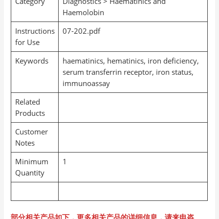
Category
Diagnostics > Haematinics and
Haemolobin
Instructions
07-202.pdf
for Use
Keywords
haematinics, hematinics, iron deficiency,
serum transferrin receptor, iron status,
immunoassay
Related
Products
Customer
Notes
Minimum
1
Quantity
部分相关产品如下，更多相关产品的详细信息，请来电咨