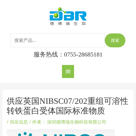
跳
搜
主
至
索：
内
菜
容
单
搜索
服务热线：0755-28685181
Post
navigation
供应英国NIBSC07/202重组可溶性
转铁蛋白受体国际标准物质
/
供应信息
/ 作者：
深圳德博瑞生物科技有限公司