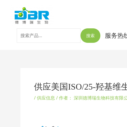
跳
搜
至
索：
内
容
服务热线：
搜索
Post
navigation
供应美国ISO/25-羟基维生素d
/
供应信息
/ 作者：
深圳德博瑞生物科技有限