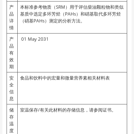
产
本标准参考物质（SRM）用于评估柴油颗粒物和类似
品
基质中选定多环芳烃（PAHs）和硝基取代多环芳烃
详
（硝基PAHs）测定的分析方法。
情
产
01 May 2031
品
有
效
期
安
食品和饮料中的宏量和微量营养素相关材料表
全
信
息
储
室温保存/有关此材料的存储信息，请参阅证书。
存
温
度