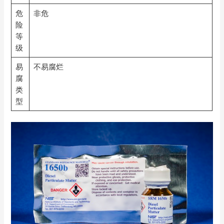
危
非危
险
等
级
易
不易腐烂
腐
类
型