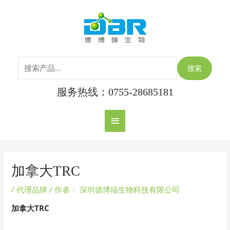
跳
搜
主
至
索：
内
菜
容
单
搜索
服务热线：0755-28685181
Post
navigation
加拿大TRC
/
代理品牌
/ 作者：
深圳德博瑞生物科技有限公司
加拿大TRC