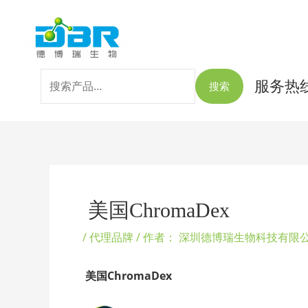
跳
搜
至
索：
内
容
服务热线：
搜索
Post
navigation
美国ChromaDex
/
代理品牌
/ 作者：
深圳德博瑞生物科技有限
美国ChromaDex