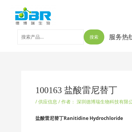
跳
搜
至
索：
内
容
服务热线：
搜索
Post
navigation
100163 盐酸雷尼替丁
/
供应信息
/ 作者：
深圳德博瑞生物科技有限
盐酸雷尼替丁Ranitidine Hydrochloride