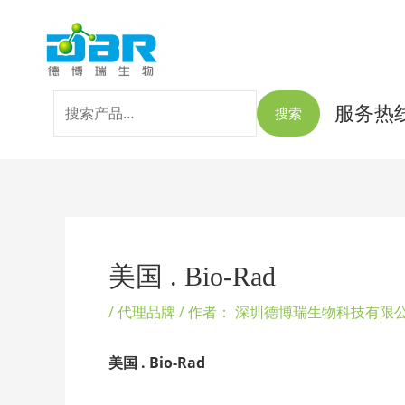
跳
搜
至
索：
内
容
服务热线：
搜索
Post
navigation
美国 . Bio-Rad
/
代理品牌
/ 作者：
深圳德博瑞生物科技有限
美国 . Bio-Rad