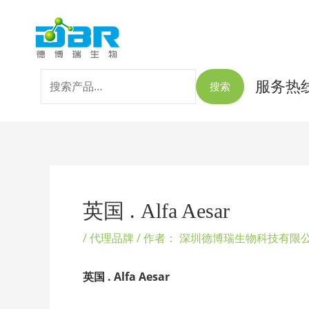
跳
搜
至
索：
内
容
服务热线：
搜索
Post
navigation
英国 . Alfa Aesar
/
代理品牌
/ 作者：
深圳德博瑞生物科技有限
英国 . Alfa Aesar